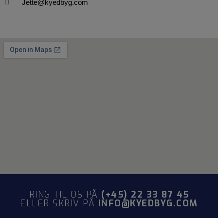
Jette@kyedbyg.com
RING TIL OS PÅ
(+45) 22 33 87 45
ELLER SKRIV PÅ
INFO@KYEDBYG.COM