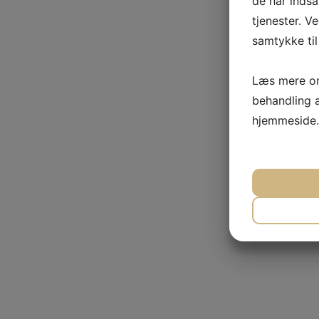
de har inds
tjenester. V
samtykke til
Læs mere om
behandling 
hjemmeside.
JA
NØDVE
JA
MARKE