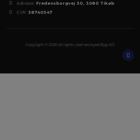
Adresse:
Fredensborgvej 30, 3080 Tikøb
CVR:
38740547
Copyright © 2026 All rights reserved Kyed Byg A/S