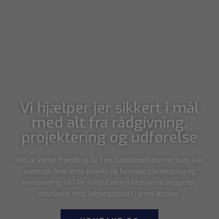
Vi hjælper jer sikkert i mål
med alt fra rådgivning,
projektering og udførelse
Ved at vælge KyedByg får I en samarbejdspartner som kan
varetage hele jeres projekt og foretage planlægning og
koordinering så I får mindst muligt besvær af byggeriet,
naturligvis med udgangspunkt i jeres ønsker.