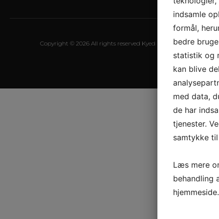
teknologier,
indsamle opl
formål, heru
bedre bruger
Copyright © 2026 All rights reserved Kyed Byg A/S
statistik og
kan blive d
analysepart
med data, du
de har inds
tjenester. V
samtykke til
Læs mere om
behandling 
hjemmeside.