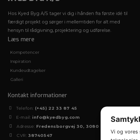
Hos Kyed Byg A/S tager vi dig i hånden fra første idé til
færdigt projekt og sørger i mellemtiden for alt med
hensyn til rådgivning, projektering og udførelse.
Læs mere
Kompetencer
Inspiration
Kundeudtagelser
Galleri
Kontakt informationer
Telefon:
(+45) 22 33 87 45
Samtykk
E-mail:
info@kyedbyg.com
Adresse:
Fredensborgvej 30, 3080 Tikøb
Vi og vores
CVR:
38740547