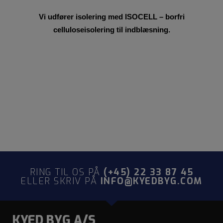
Vi udfører isolering med ISOCELL – borfri
celluloseisolering til indblæsning.
RING TIL OS PÅ
(+45) 22 33 87 45
ELLER SKRIV PÅ
INFO@KYEDBYG.COM
KYED BYG A/S