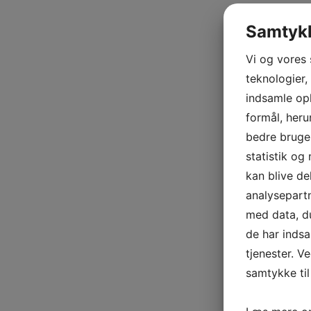
Samtykk
Vi og vores
teknologier,
indsamle opl
formål, heru
bedre bruger
statistik og
kan blive d
analysepart
med data, du
de har inds
tjenester. V
samtykke til