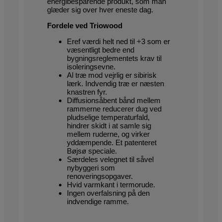
energibesparende produkt, som man
glæder sig over hver eneste dag.
Fordele ved Triowood
Eref værdi helt ned til +3 som er
væsentligt bedre end
bygningsreglementets krav til
isoleringsevne.
Al træ mod vejrlig er sibirisk
lærk. Indvendig træ er næsten
knastren fyr.
Diffusionsåbent bånd mellem
rammerne reducerer dug ved
pludselige temperaturfald,
hindrer skidt i at samle sig
mellem ruderne, og virker
yddæmpende. Et patenteret
Bøjsø speciale.
Særdeles velegnet til såvel
nybyggeri som
renoveringsopgaver.
Hvid varmkant i termorude.
Ingen overfalsning på den
indvendige ramme.