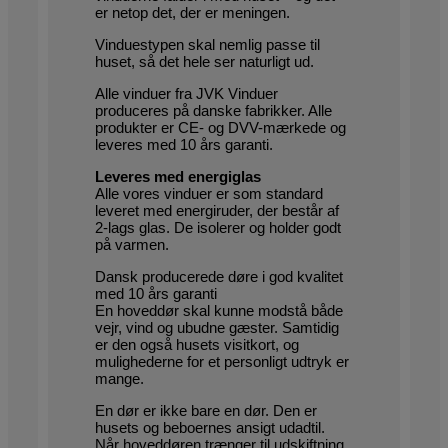
er netop det, der er meningen.
Vinduestypen skal nemlig passe til
huset, så det hele ser naturligt ud.
Alle vinduer fra JVK Vinduer
produceres på danske fabrikker. Alle
produkter er CE- og DVV-mærkede og
leveres med 10 års garanti.
Leveres med energiglas
Alle vores vinduer er som standard
leveret med energiruder, der består af
2-lags glas. De isolerer og holder godt
på varmen.
Dansk producerede døre i god kvalitet
med 10 års garanti
En hoveddør skal kunne modstå både
vejr, vind og ubudne gæster. Samtidig
er den også husets visitkort, og
mulighederne for et personligt udtryk er
mange.
En dør er ikke bare en dør. Den er
husets og beboernes ansigt udadtil.
Når hoveddøren trænger til udskiftning,