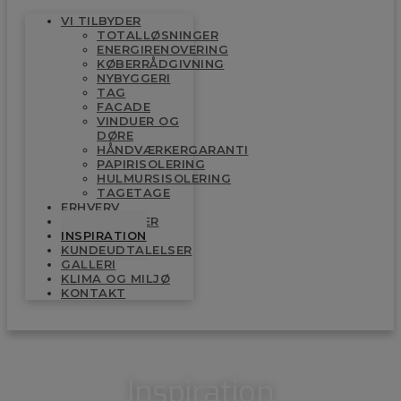
VI TILBYDER
TOTALLØSNINGER
ENERGIRENOVERING
KØBERRÅDGIVNING
NYBYGGERI
TAG
FACADE
VINDUER OG
DØRE
HÅNDVÆRKERGARANTI
PAPIRISOLERING
HULMURSISOLERING
TAGETAGE
ERHVERV
KOMPETENCER
INSPIRATION
KUNDEUDTALELSER
GALLERI
KLIMA OG MILJØ
KONTAKT
Inspiration