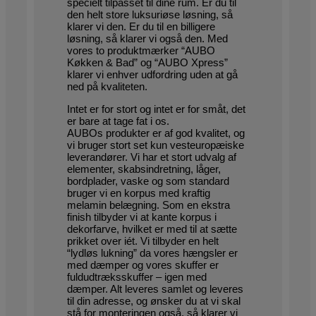
specielt tilpasset til dine rum. Er du til
den helt store luksuriøse løsning, så
klarer vi den. Er du til en billigere
løsning, så klarer vi også den. Med
vores to produktmærker “AUBO
Køkken & Bad” og “AUBO Xpress”
klarer vi enhver udfordring uden at gå
ned på kvaliteten.
Intet er for stort og intet er for småt, det
er bare at tage fat i os.
AUBOs produkter er af god kvalitet, og
vi bruger stort set kun vesteuropæiske
leverandører. Vi har et stort udvalg af
elementer, skabsindretning, låger,
bordplader, vaske og som standard
bruger vi en korpus med kraftig
melamin belægning. Som en ekstra
finish tilbyder vi at kante korpus i
dekorfarve, hvilket er med til at sætte
prikket over iét. Vi tilbyder en helt
“lydløs lukning” da vores hængsler er
med dæmper og vores skuffer er
fuldudtræksskuffer – igen med
dæmper. Alt leveres samlet og leveres
til din adresse, og ønsker du at vi skal
stå for monteringen også, så klarer vi