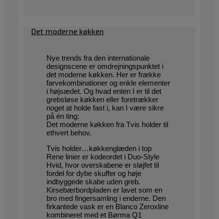
Det moderne køkken
Nye trends fra den internationale
designscene er omdrejningspunktet i
det moderne køkken. Her er frække
farvekombinationer og enkle ­elementer
i højsædet. Og hvad enten I er til det
grebsløse køkken eller foretrækker
noget at holde fast i, kan I være sikre
på én ting:
Det ­moderne køkken fra Tvis holder til
ethvert behov.
Tvis holder…køkkenglæden i top
Rene linier er kodeordet i Duo-Style
Hvid, hvor overskabene er sløjfet til
fordel for dybe skuffer og høje
indbyggede skabe uden greb.
Kirsebærbordpladen er lavet som en
bro med fingersamling i enderne. Den
firkantede vask er en Blanco Zeroxline
kombineret med et Børma Q1