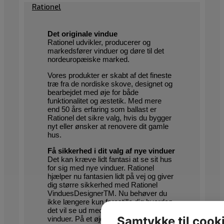
Rationel
Det originale vindue
Rationel udvikler, producerer og
markedsfører vinduer og døre til det
nordeuropæiske marked.
Vores produkter er skabt af det fineste
træ fra de nordiske skove, designet og
bearbejdet med øje for både
funktionalitet og æstetik. Med mere
end 50 års erfaring som ballast er
Rationel det sikre valg, hvis du bygger
nyt eller ønsker at renovere dit gamle
hus.
Få sikkerhed i dit valg af nye vinduer
Det kan kræve lidt fantasi at se sit hus
for sig med nye vinduer. Rationel
hjælper nu fantasien lidt på vej og giver
dig større sikkerhed med Rationel
VinduesDesignerTM. Nu behøver du
ikke længere kun forestille dig hvordan
det vil se ud med forskellige typer
Samtykke til cook
vinduer. På et øjeblik kan du sætte nye