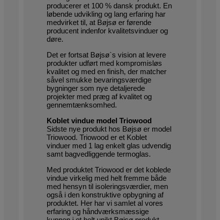
producerer et 100 % dansk produkt. En
løbende udvikling og lang erfaring har
medvirket til, at Bøjsø er førende
producent indenfor kvalitetsvinduer og
døre.
Det er fortsat Bøjsø`s vision at levere
produkter udført med kompromisløs
kvalitet og med en finish, der matcher
såvel smukke bevaringsværdige
bygninger som nye detaljerede
projekter med præg af kvalitet og
gennemtænksomhed.
Koblet vindue model Triowood
Sidste nye produkt hos Bøjsø er model
Triowood. Triowood er et Koblet
vinduer med 1 lag enkelt glas udvendig
samt bagvedliggende termoglas.
Med produktet Triowood er det koblede
vindue virkelig med helt fremme både
med hensyn til isoleringsværdier, men
også i den konstruktive opbygning af
produktet. Her har vi samlet al vores
erfaring og håndværksmæssige
kunnen i et helt unikt Bøjsø produkt.