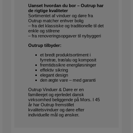
Uanset hvordan du bor – Outrup har
de rigtige kvaliteter
Sortimentet af vinduer og døre fra
Outrup matcher enhver bolig
– fra det klassiske og traditionelle til det
enkle og stilrene
– fra renoveringsopgaver til nybyggeri
Outrup tilbyder:
et bredt produktsortiment i
fyrretræ, træ/alu og komposit
fremtidssikre energiløsninger
effektiv sikring
elegant design
den ægte vare – med garanti
Outrup Vinduer & Døre er en
familieejet og ejerledet dansk
virksomhed beliggende på Mors. I 45
år har Outrup fremstillet
kvalitetsvinduer og døre efter
individuelle mål og ønsker.