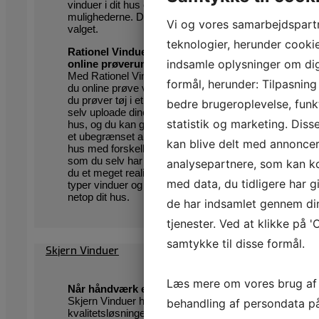
vinduer i dit hus og afprøve
mulighederne. Det giver tryghed i
Vi og vores samarbejdspart
valget.
teknologier, herunder cookies
Rationel VinduesDesignerTM – et
indsamle oplysninger om dig 
online prøverum
Med Rationel VinduesDesignerTM kan
formål, herunder: Tilpasning
du online prøve vinduer og døre, som
du prøver tøj i et prøverum. Du kan
bedre brugeroplevelse, funkt
selv uploade dine billeder af dit eget
statistik og marketing. Diss
hus, og du kan gemme, rette og printe
et ubegrænset antal eksempler af dit
kan blive delt med annoncer
hus med forskellige vinduer og døre,
som du selv har sat i. På den måde får
analysepartnere, som kan 
du et meget realistisk indtryk af, hvilke
med data, du tidligere har g
typer vinduer og døre, der passer til
netop dit hus.
de har indsamlet gennem di
tjenester. Ved at klikke på '
samtykke til disse formål.
Skjern Vinduer
Læs mere om vores brug af
Når håndværk er vigtigt
Skjern Vinduer har produceret
behandling af persondata p
kvalitetsløsninger inden for vinduer og