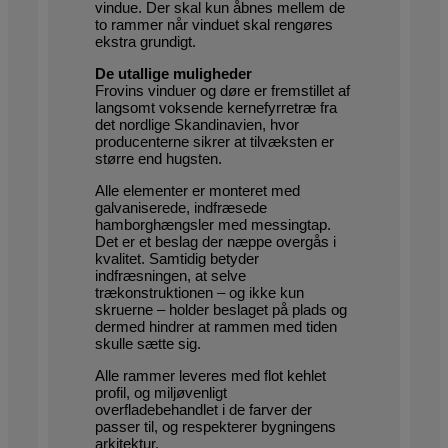
vindue. Der skal kun åbnes mellem de
to rammer når vinduet skal rengøres
ekstra grundigt.
De utallige muligheder
Frovins vinduer og døre er fremstillet af
langsomt voksende kernefyrretræ fra
det nordlige Skandinavien, hvor
producenterne sikrer at tilvæksten er
større end hugsten.
Alle elementer er monteret med
galvaniserede, indfræsede
hamborghængsler med messingtap.
Det er et beslag der næppe overgås i
kvalitet. Samtidig betyder
indfræsningen, at selve
trækonstruktionen – og ikke kun
skruerne – holder beslaget på plads og
dermed hindrer at rammen med tiden
skulle sætte sig.
Alle rammer leveres med flot kehlet
profil, og miljøvenligt
overfladebehandlet i de farver der
passer til, og respekterer bygningens
arkitektur.