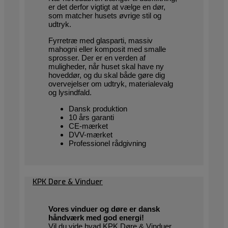
er det derfor vigtigt at vælge en dør,
som matcher husets øvrige stil og
udtryk.
Fyrretræ med glasparti, massiv
mahogni eller komposit med smalle
sprosser. Der er en verden af
muligheder, når huset skal have ny
hoveddør, og du skal både gøre dig
overvejelser om udtryk, materialevalg
og lysindfald.
Dansk produktion
10 års garanti
CE-mærket
DVV-mærket
Professionel rådgivning
KPK Døre & Vinduer
Vores vinduer og døre er dansk
håndværk med god energi!
Vil du vide hvad KPK Døre & Vinduer