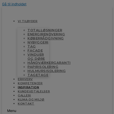
Gå til indholdet
VI TILBYDER
TOTALLØSNINGER
ENERGIRENOVERING
KØBERRÅDGIVNING
NYBYGGERI
TAG
FACADE
VINDUER
OG DØRE
HÅNDVÆRKERGARANTI
PAPIRISOLERING
HULMURSISOLERING
TAGETAGE
ERHVERV
KOMPETENCER
INSPIRATION
KUNDEUDTALELSER
GALLERI
KLIMA OG MILJØ
KONTAKT
Menu