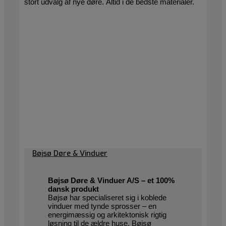
stort udvalg af nye døre. Altid i de bedste materialer.
Bøjsø Døre & Vinduer
Bøjsø Døre & Vinduer A/S – et 100%
dansk produkt
Bøjsø har specialiseret sig i koblede
vinduer med tynde sprosser – en
energimæssig og arkitektonisk rigtig
løsning til de ældre huse. Bøjsø