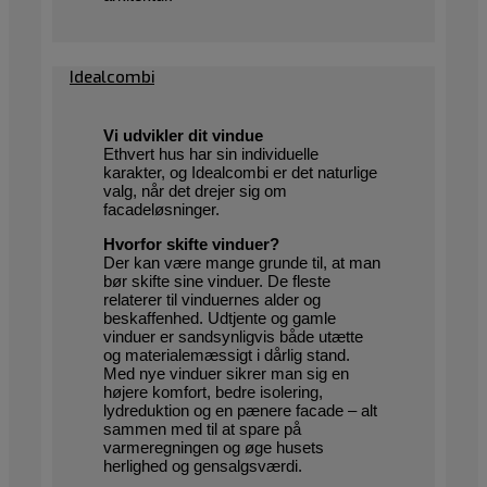
Idealcombi
Vi udvikler dit vindue
Ethvert hus har sin individuelle
karakter, og Idealcombi er det naturlige
valg, når det drejer sig om
facadeløsninger.
Hvorfor skifte vinduer?
Der kan være mange grunde til, at man
bør skifte sine vinduer. De fleste
relaterer til vinduernes alder og
beskaffenhed. Udtjente og gamle
vinduer er sandsynligvis både utætte
og materialemæssigt i dårlig stand.
Med nye vinduer sikrer man sig en
højere komfort, bedre isolering,
lydreduktion og en pænere facade – alt
sammen med til at spare på
varmeregningen og øge husets
herlighed og gensalgsværdi.