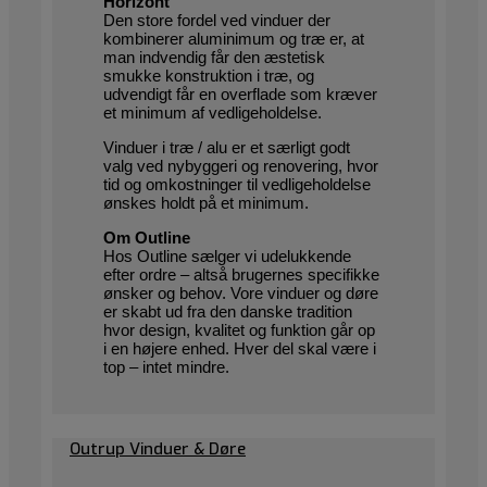
Horizont
Den store fordel ved vinduer der
kombinerer aluminimum og træ er, at
man indvendig får den æstetisk
smukke konstruktion i træ, og
udvendigt får en overflade som kræver
et minimum af vedligeholdelse.
Vinduer i træ / alu er et særligt godt
valg ved nybyggeri og renovering, hvor
tid og omkostninger til vedligeholdelse
ønskes holdt på et minimum.
Om Outline
Hos Outline sælger vi udelukkende
efter ordre – altså brugernes specifikke
ønsker og behov. Vore vinduer og døre
er skabt ud fra den danske tradition
hvor design, kvalitet og funktion går op
i en højere enhed. Hver del skal være i
top – intet mindre.
Outrup Vinduer & Døre