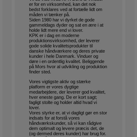
er for en virksomhed, kan det nok
bedst forklares ved at fortælle lidt om
måden vi tænker på.
Siden 1980 har vi dyrket de gode
gammeldags dyder og sat en ære i at
holde lidt mere end vi lover.
KPK er i dag en moderne
produktionsvirksomhed, der leverer
gode solide kvalitetsprodukter til
danske håndværkere og deres private
kunder i hele Danmark. Vinduer og
døre i en ordentlig kvalitet. Beliggende
på Mors hvor al udvikling og produktion
finder sted.
Vores vigtigste aktiv og stærke
platform er vores dygtige
medarbejdere, der leverer god kvalitet,
hver eneste gang. De er kort sagt;
fagligt stolte og holder altid hvad vi
lover.
Vores styrke er, at vi dagligt gør en stor
indsats for at forstå vores
håndværkskunder, så vi kan rådgive
dem optimalt og levere præcis det, de
(og dermed deres kunder) har brug for.