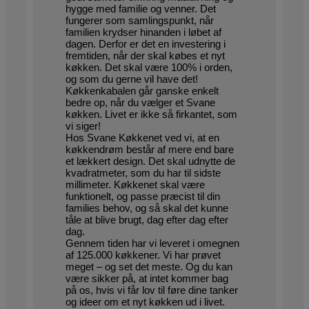
hygge med familie og venner. Det
fungerer som samlingspunkt, når
familien krydser hinanden i løbet af
dagen. Derfor er det en investering i
fremtiden, når der skal købes et nyt
køkken. Det skal være 100% i orden,
og som du gerne vil have det!
Køkkenkabalen går ganske enkelt
bedre op, når du vælger et Svane
køkken. Livet er ikke så firkantet, som
vi siger!
Hos Svane Køkkenet ved vi, at en
køkkendrøm består af mere end bare
et lækkert design. Det skal udnytte de
kvadratmeter, som du har til sidste
millimeter. Køkkenet skal være
funktionelt, og passe præcist til din
families behov, og så skal det kunne
tåle at blive brugt, dag efter dag efter
dag.
Gennem tiden har vi leveret i omegnen
af 125.000 køkkener. Vi har prøvet
meget – og set det meste. Og du kan
være sikker på, at intet kommer bag
på os, hvis vi får lov til føre dine tanker
og ideer om et nyt køkken ud i livet.