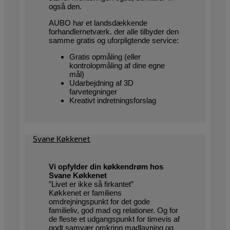
også den.
AUBO har et landsdækkende
forhandlernetværk. der alle tilbyder den
samme gratis og uforpligtende service:
Gratis opmåling (eller
kontrolopmåling af dine egne
mål)
Udarbejdning af 3D
farvetegninger
Kreativt indretningsforslag
Svane Køkkenet
Vi opfylder din køkkendrøm hos
Svane Køkkenet
”Livet er ikke så firkantet”
Køkkenet er familiens
omdrejningspunkt for det gode
familieliv, god mad og relationer. Og for
de fleste et udgangspunkt for timevis af
godt samvær omkring madlavning og